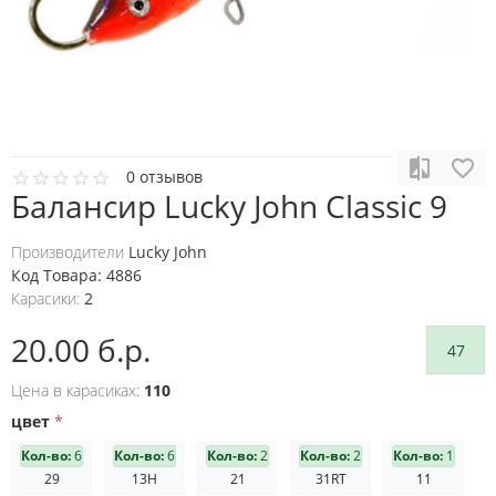
0 отзывов
Балансир Lucky John Classic 9
Производители
Lucky John
Код Товара:
4886
Карасики:
2
20.00 б.р.
47
Цена в карасиках:
110
цвет
Кол-во:
6
Кол-во:
6
Кол-во:
2
Кол-во:
2
Кол-во:
1
29
13H
21
31RT
11