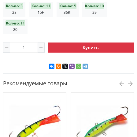
Кол-во:
3
Кол-во:
11
Кол-во:
5
Кол-во:
10
28
15H
36RT
29
Кол-во:
11
20
Купить
Рекомендуемые товары