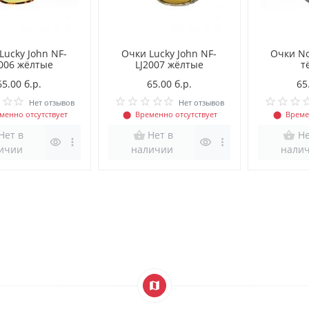
Lucky John NF-
Очки Lucky John NF-
Очки No
2006 жёлтые
LJ2007 жёлтые
т
65.00 б.р.
65.00 б.р.
65
Нет отзывов
Нет отзывов
менно отсутствует
⬤
Временно отсутствует
⬤
Време
Нет в
Нет в
Не
ичии
наличии
нали