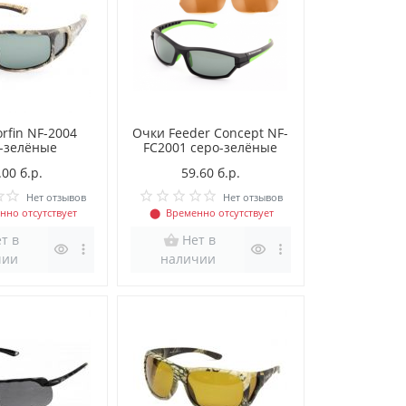
rfin NF-2004
Очки Feeder Concept NF-
-зелёные
FC2001 серо-зелёные
.00 б.р.
59.60 б.р.
Нет отзывов
Нет отзывов
нно отсутствует
⬤
Временно отсутствует
т в
Нет в
чии
наличии