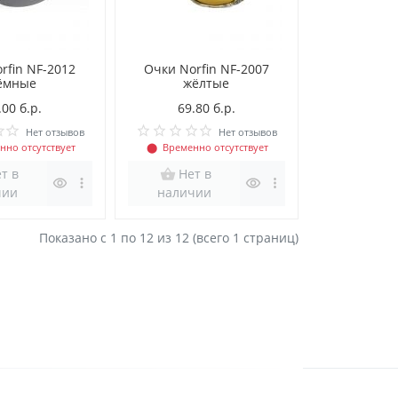
rfin NF-2012
Очки Norfin NF-2007
ёмные
жёлтые
.00 б.р.
69.80 б.р.
Нет отзывов
Нет отзывов
нно отсутствует
⬤
Временно отсутствует
т в
Нет в
чии
наличии
Показано с 1 по
12
из 12 (всего 1 страниц)