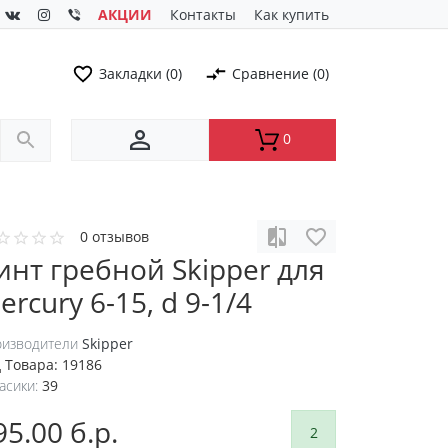
АКЦИИ
Контакты
Как купить
Закладки (0)
Сравнение (0)
0
0 отзывов
инт гребной Skipper для
ercury 6-15, d 9-1/4
изводители
Skipper
 Товара:
19186
асики:
39
95.00 б.р.
2