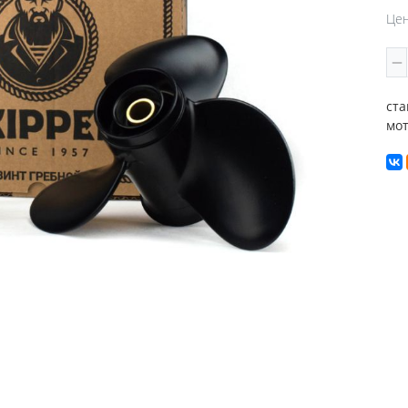
Цен
ста
мот