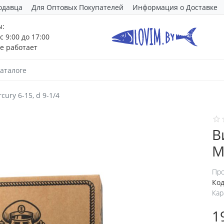
одавца
Для Оптовых Покупателей
Информация о Доставке
ы:
с 9:00 до 17:00
е работает
ury 6-15, d 9-1/4
В
M
Про
Код
Кар
1