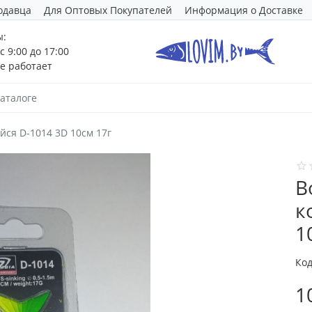
одавца
Для Оптовых Покупателей
Информация о Доставке
ы:
с 9:00 до 17:00
е работает
ся D-1014 3D 10см 17г
В
к
1
Код
1