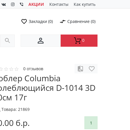
АКЦИИ
Контакты
Как купить
Закладки (0)
Сравнение (0)
0
0 отзывов
облер Columbia
олеблющийся D-1014 3D
0см 17г
 Товара:
21869
0.00 б.р.
1