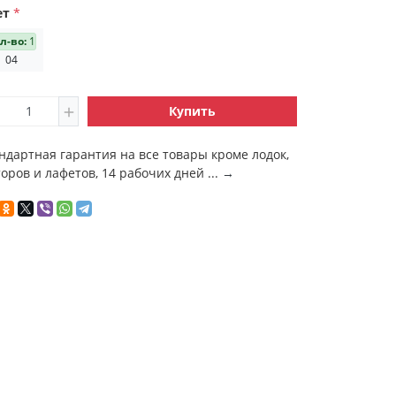
ет
л-во:
1
04
Купить
ндартная гарантия на все товары кроме лодок,
оров и лафетов, 14 рабочих дней ...
→