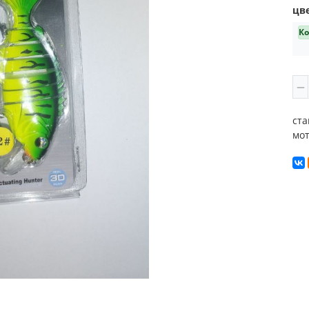
цв
Ко
ста
мот