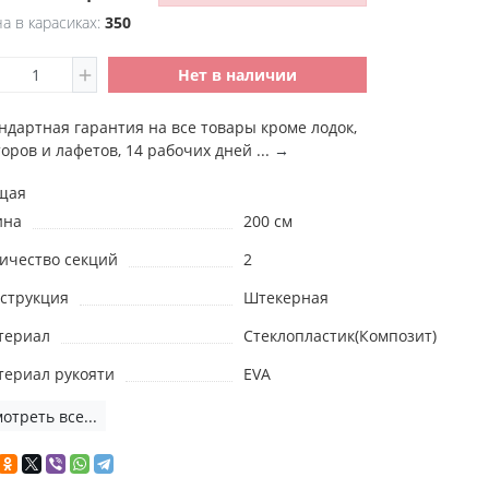
а в карасиках:
350
Нет в наличии
ндартная гарантия на все товары кроме лодок,
оров и лафетов, 14 рабочих дней ...
→
щая
ина
200 см
ичество секций
2
струкция
Штекерная
териал
Стеклопластик(Композит)
териал рукояти
EVA
отреть все...