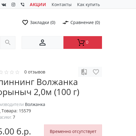
АКЦИИ
Контакты
Как купить
Закладки (0)
Сравнение (0)
0
0 отзывов
пиннинг Волжанка
орыныч 2,0м (100 г)
изводители
Волжанка
 Товара:
15579
асики:
7
5.00 б.р.
Временно отсутствует