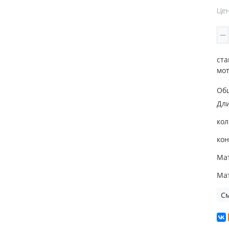
Цен
ста
мот
Об
Дл
кол
кон
Ма
Ма
См