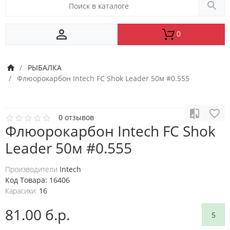
0
РЫБАЛКА
Флюорокарбон Intech FC Shok Leader 50м #0.555
0 отзывов
Флюорокарбон Intech FC Shok
Leader 50м #0.555
Производители
Intech
Код Товара:
16406
Карасики:
16
81.00 б.р.
5