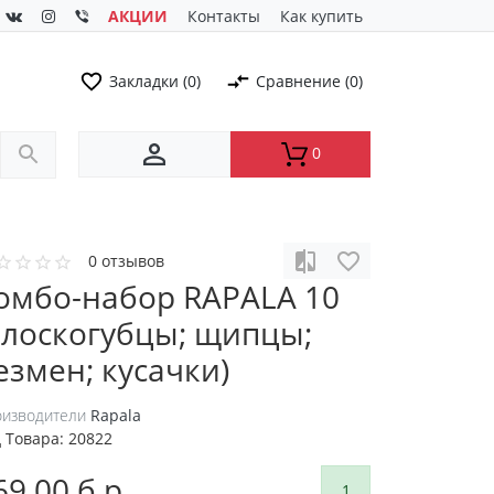
АКЦИИ
Контакты
Как купить
Закладки (0)
Сравнение (0)
0
0 отзывов
омбо-набор RAPALA 10
плоскогубцы; щипцы;
езмен; кусачки)
изводители
Rapala
 Товара:
20822
69.00 б.р.
1