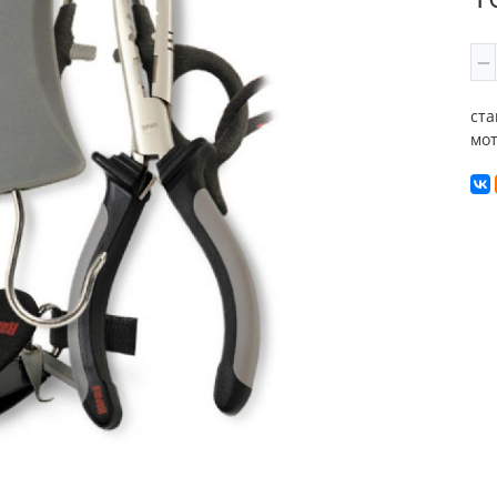
ста
мот