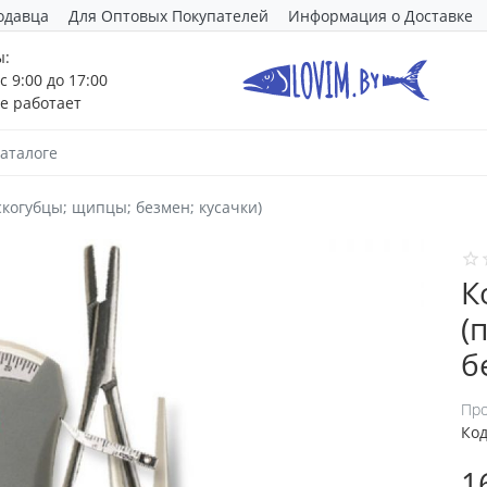
одавца
Для Оптовых Покупателей
Информация о Доставке
ы:
с 9:00 до 17:00
е работает
скогубцы; щипцы; безмен; кусачки)
К
(
б
Про
Код
1