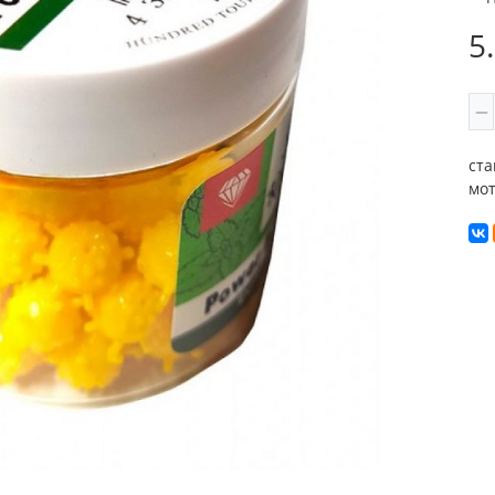
5
ста
мот