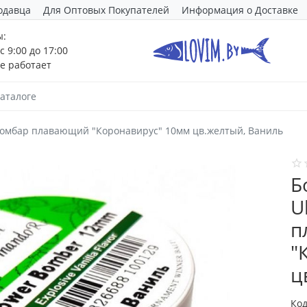
одавца
Для Оптовых Покупателей
Информация о Доставке
ы:
с 9:00 до 17:00
е работает
Бомбар плавающий "Коронавирус" 10мм цв.желтый, Ваниль
Б
U
п
"
ц
Код